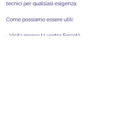
tecnici per qualsiasi esigenza.
Come possiamo essere utili:
- Visita presso la vostra Società
- Visione delle vostre sedute di
allenamento
- Valutazione della situazione
Tecnica generale
- Confronto con responsabili ed
istruttori
- Creazione di una collaborazione
con un programma specifico adatto
alle vostre necessità
- Formazione istruttori
Quindi : Proponiamo un programma